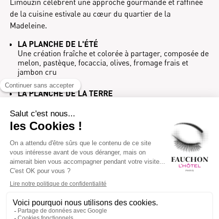
Limouzin célèbrent une approche gourmande et raffinée
de la cuisine estivale au cœur du quartier de la
Madeleine.
LA PLANCHE DE L'ÉTÉ
Une création fraîche et colorée à partager, composée de
melon, pastèque, focaccia, olives, fromage frais et
jambon cru
LA PLANCHE DE LA TERRE
Une composition gourmande réunissant jambon de
Paris, jambon sec de l’Aveyron, Brie de Meaux, Comté
24 mois et croque-monsieur
LA PLANCHE DE LA MER
Une planche composée de saumon fumé d’Écosse “à la
ficelle” FAUCHON, crevettes panées, œufs de truite,
tarama, blinis et croque-saumon
UNE SÉLECTION DE GLACES ET SORBETS
Café Expresso 100% Arabica, Pistache de Brontë IGP,
Vanille de Madagascar, Caramel beurre salé, Chocolat